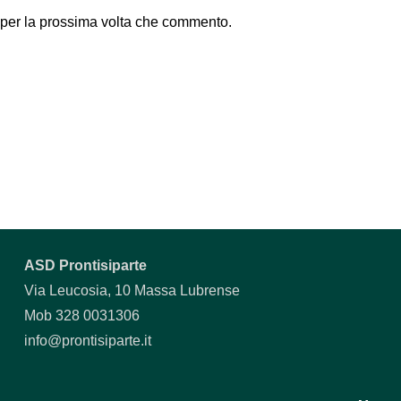
 per la prossima volta che commento.
ASD Prontisiparte
Via Leucosia, 10 Massa Lubrense
Mob 328 0031306
info@prontisiparte.it