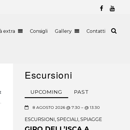
tà extra
Consigli
Gallery
Contatti
Escursioni
UPCOMING
PAST
E
8 AGOSTO 2026 @ 7:30
– @ 13:30
ESCURSIONI
,
SPECIALI
,
SPIAGGE
GIRO DELL’ISCA A