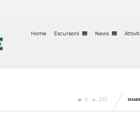
Home
Escursioni
News
Attivi
0
255
SHAR