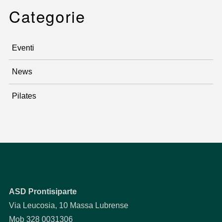
Categorie
Eventi
News
Pilates
ASD Prontisiparte
Via Leucosia, 10 Massa Lubrense
Mob 328 0031306