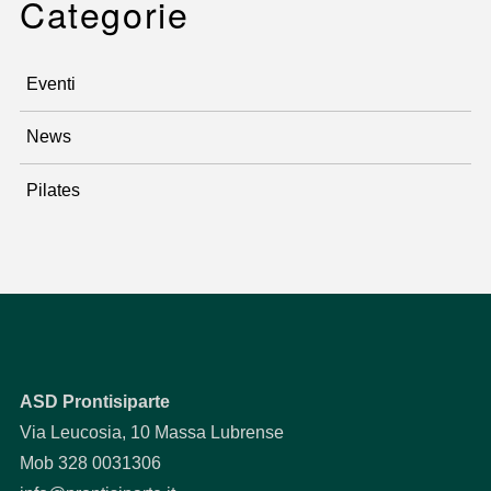
Categorie
Eventi
News
Pilates
ASD Prontisiparte
Via Leucosia, 10 Massa Lubrense
Mob 328 0031306