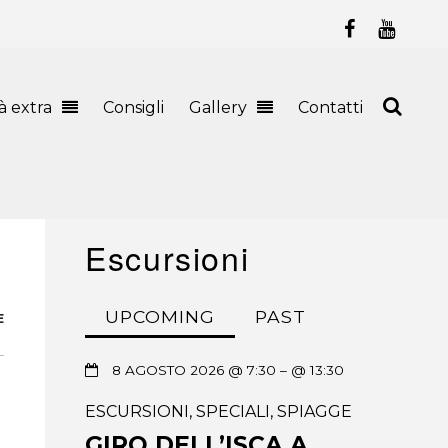
tà extra
Consigli
Gallery
Contatti
Escursioni
UPCOMING
PAST
E
8 AGOSTO 2026 @ 7:30
– @ 13:30
ESCURSIONI
,
SPECIALI
,
SPIAGGE
GIRO DELL’ISCA A