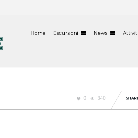
Home
Escursioni
News
Attivi
0
340
SHAR