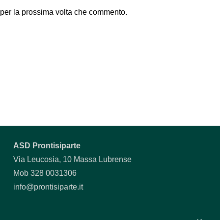
 per la prossima volta che commento.
ASD Prontisiparte
Via Leucosia, 10 Massa Lubrense
Mob 328 0031306
info@prontisiparte.it