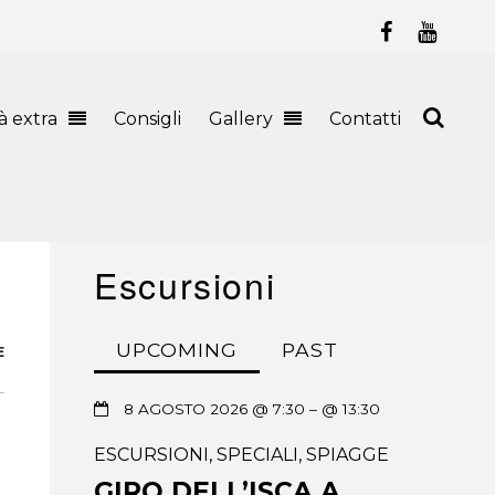
tà extra
Consigli
Gallery
Contatti
Escursioni
UPCOMING
PAST
E
8 AGOSTO 2026 @ 7:30
– @ 13:30
ESCURSIONI
,
SPECIALI
,
SPIAGGE
GIRO DELL’ISCA A