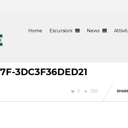
Home
Escursioni
News
Attivi
97F-3DC3F36DED21
0
350
SHAR