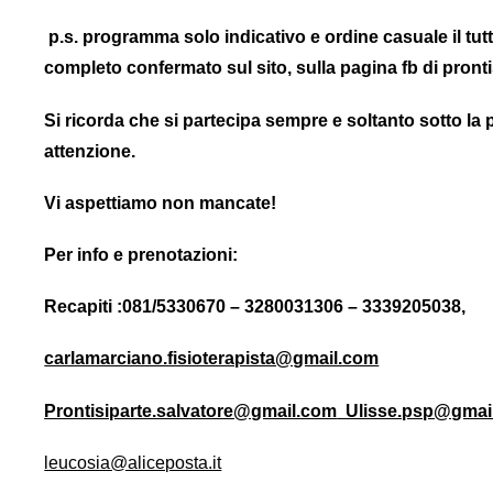
p.s. programma solo indicativo e ordine casuale il 
completo confermato sul sito, sulla pagina fb di pron
Si ricorda che si partecipa sempre e soltanto sotto la
attenzione.
Vi aspettiamo non manc
Per info e prenotazioni:
Recapiti :081/5330670 – 3280031306 – 3339205038,
carlamarciano.fisioterapista@gmail.com
Prontisiparte.salvatore@gmail.com
Ulisse.psp@gmai
leucosia@aliceposta.it