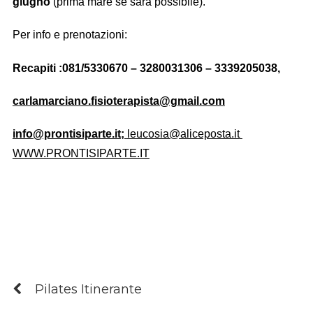
giugno
(prima mare se sarà possibile).
Per info e prenotazioni:
Recapiti :081/5330670 – 3280031306 – 3339205038,
carlamarciano.fisioterapista@gmail.com
info@prontisiparte.it
;
leucosia@aliceposta.it
WWW.PRONTISIPARTE.IT
Pilates Itinerante