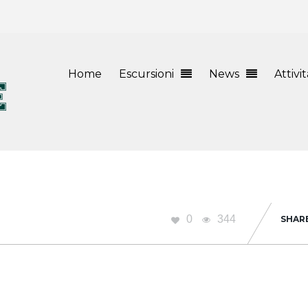
Home
Escursioni
News
Attivi
0
344
SHAR