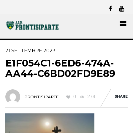
21 SETTEMBRE 2023
E1F054C1-6ED6-474A-
AA44-C6BD02FD9E89
0
274
SHARE
PRONTISIPARTE