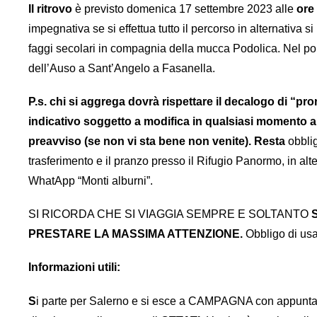
Il ritrovo
è previsto domenica 17 settembre 2023 alle
ore
impegnativa se si effettua tutto il percorso in alternativa
faggi secolari in compagnia della mucca Podolica. Nel pom
dell’Auso a Sant’Angelo a Fasanella.
P.s. chi si aggrega dovrà rispettare il decalogo di “pro
indicativo soggetto a modifica in qualsiasi momento 
preavviso (se non vi sta bene non venite). Resta
obblig
trasferimento e il pranzo presso il Rifugio Panormo, in al
WhatApp “Monti alburni”.
SI RICORDA CHE SI VIAGGIA SEMPRE E SOLTANTO
S
PRESTARE LA MASSIMA ATTENZIONE.
Obbligo di usa
Informazioni utili:
S
i parte per Salerno e si esce a CAMPAGNA con appuntame