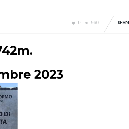
0
960
SHAR
742m.
embre 2023