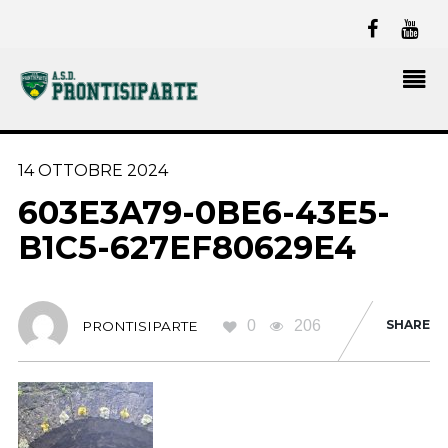
14 OTTOBRE 2024
603E3A79-0BE6-43E5-
B1C5-627EF80629E4
0
206
SHARE
PRONTISIPARTE