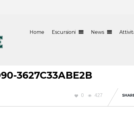
Home
Escursioni
News
Attivi
D90-3627C33ABE2B
0
427
SHAR