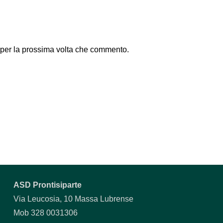
 per la prossima volta che commento.
ASD Prontisiparte
Via Leucosia, 10 Massa Lubrense
Mob 328 0031306