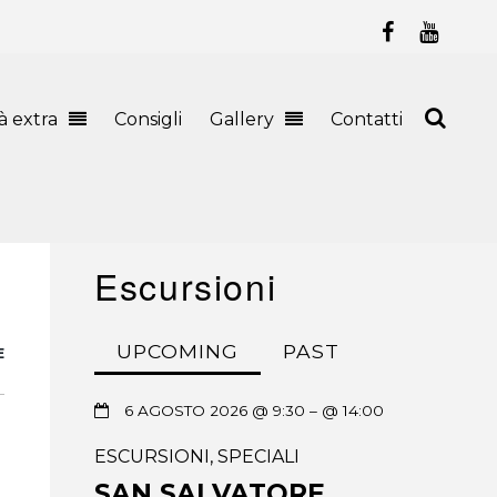
tà extra
Consigli
Gallery
Contatti
Escursioni
UPCOMING
PAST
E
6 AGOSTO 2026 @ 9:30
– @ 14:00
ESCURSIONI
,
SPECIALI
SAN SALVATORE