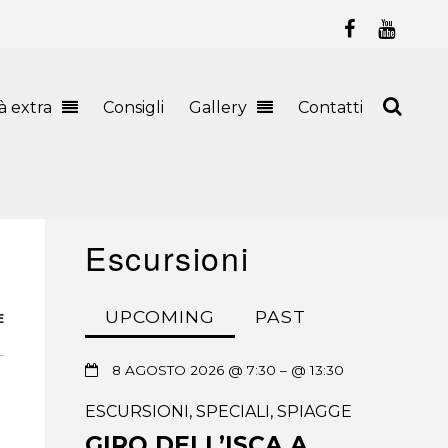
tà extra
Consigli
Gallery
Contatti
Escursioni
UPCOMING
PAST
E
8 AGOSTO 2026 @ 7:30
– @ 13:30
ESCURSIONI
,
SPECIALI
,
SPIAGGE
GIRO DELL’ISCA A