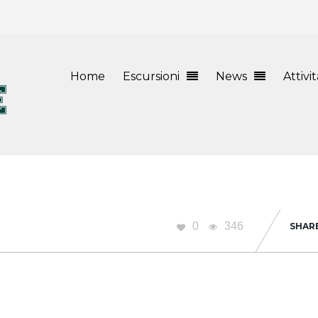
Home
Escursioni
News
Attivi
0
346
SHAR