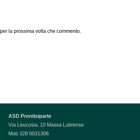
 per la prossima volta che commento.
ASD Prontisiparte
Via Leucosia, 10 Massa Lubrense
Mob 328 0031306