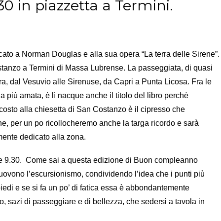
.30 in piazzetta a Termini.
icato a Norman Douglas e alla sua opera “La terra delle Sirene”.
stanzo a Termini di Massa Lubrense. La passeggiata, di quasi
rra, dal Vesuvio alle Sirenuse, da Capri a Punta Licosa. Fra le
 più amata, è lì nacque anche il titolo del libro perchè
ccosto alla chiesetta di San Costanzo è il cipresso che
e, per un po ricollocheremo anche la targa ricordo e sarà
amente dedicato alla zona.
le 9.30. Come sai a questa edizione di Buon compleanno
ovono l’escursionismo, condividendo l’idea che i punti più
 piedi e se si fa un po’ di fatica essa è abbondantemente
o, sazi di passeggiare e di bellezza, che sedersi a tavola in