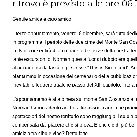
ritrovo è previsto alle ore 06
Gentile amica e caro amico,
il terzo appuntamento, venerdì 8 dicembre, sarà tutto ded
In programma il periplo delle due cime del Monte San Co
tre Km, consentirà di ammirare le bellezze della nostra te
tante escursioni di Norman questa fuor di dubbio era quella
affacciandosi da lassù egli scrisse “This is Siren land”. A
piantammo in occasione del centenario della pubblicazion
inevitabile leggere qualche passo del XIII capitolo, inter
L’appuntamento è alla pineta sul monte San Costanzo al
Norman hanno aderito anche altre associazioni che promu
spettacolari del nostro territorio sono raggiungibili solo a
compensata dal piacere che si prova. E che c’è di più bell
amicizia tra cibo e vino? Detto fatto.