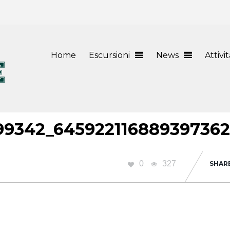
Home
Escursioni
News
Attivi
99342_64592211688939736
0
327
SHAR