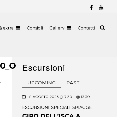
tà extra
Consigli
Gallery
Contatti
20_O
Escursioni
UPCOMING
PAST
E
8 AGOSTO 2026 @ 7:30
– @ 13:30
ESCURSIONI
,
SPECIALI
,
SPIAGGE
GIRO DELL’ISCA A