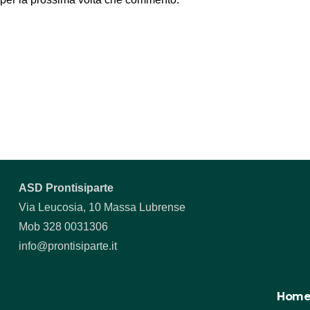
ASD Prontisiparte
Via Leucosia, 10 Massa Lubrense
Mob 328 0031306
info@prontisiparte.it
Hom