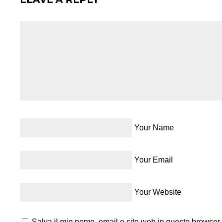
Your Name
Your Email
Your Website
Salva il mio nome, email e sito web in questo browser