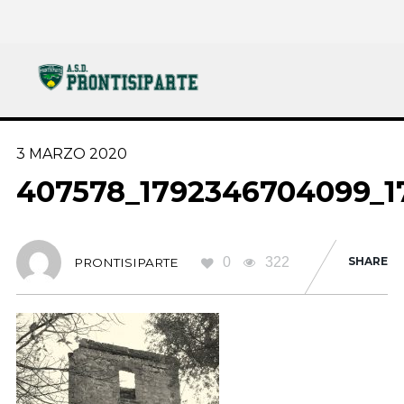
3 MARZO 2020
407578_1792346704099_1
0
322
SHARE
PRONTISIPARTE