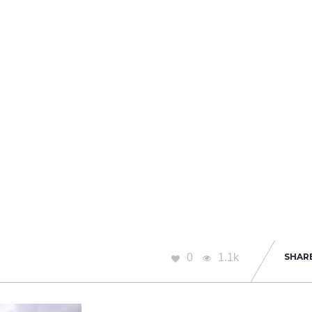
0
1.1k
SHAR