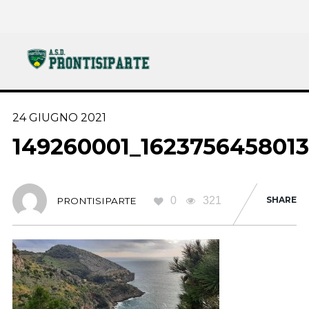
24 GIUGNO 2021
149260001_162375645801
0
321
SHARE
PRONTISIPARTE