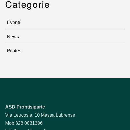
Categorie
Eventi
News
Pilates
ASD Prontisiparte
Via Leucosia, 10 Massa Lubrense
Mob 328 0031306